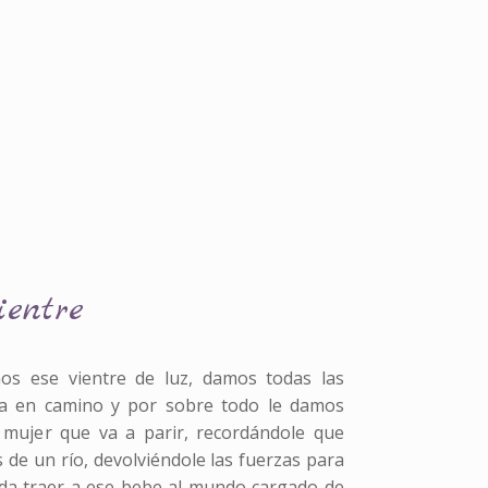
ientre
os ese vientre de luz, damos todas las
ta en camino y por sobre todo le damos
 mujer que va a parir, recordándole que
s de un río, devolviéndole las fuerzas para
da traer a ese bebe al mundo cargado de