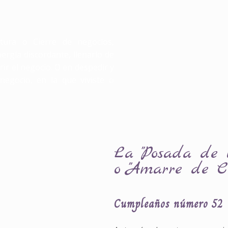
tura o Cierre de negocios,
nergía discordante, llenarlo de
rir el negocio. O en despedir y
egocio, en la que viviste o
La "Posada de 
o "Amarre de Ca
Cumpleaños número 52